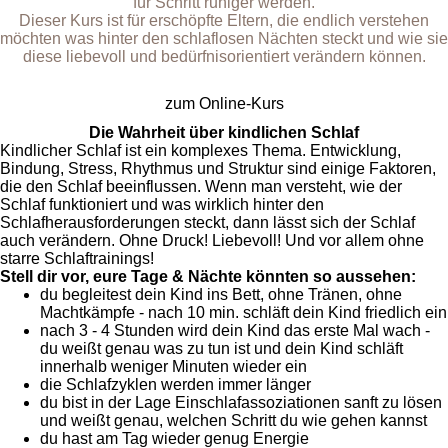
für Schritt ruhiger werden.
Dieser Kurs ist für erschöpfte Eltern, die endlich verstehen
möchten was hinter den schlaflosen Nächten steckt und wie sie
diese liebevoll und bedürfnisorientiert verändern können.
zum Online-Kurs
Die Wahrheit über kindlichen Schlaf
Kindlicher Schlaf ist ein komplexes Thema. Entwicklung,
Bindung, Stress, Rhythmus und Struktur sind einige Faktoren,
die den Schlaf beeinflussen. Wenn man versteht, wie der
Schlaf funktioniert und was wirklich hinter den
Schlafherausforderungen steckt, dann lässt sich der Schlaf
auch verändern. Ohne Druck! Liebevoll! Und vor allem ohne
starre Schlaftrainings!
Stell dir vor, eure Tage & Nächte könnten so aussehen:
du begleitest dein Kind ins Bett, ohne Tränen, ohne
Machtkämpfe - nach 10 min. schläft dein Kind friedlich ein
nach 3 - 4 Stunden wird dein Kind das erste Mal wach -
du weißt genau was zu tun ist und dein Kind schläft
innerhalb weniger Minuten wieder ein
die Schlafzyklen werden immer länger
du bist in der Lage Einschlafassoziationen sanft zu lösen
und weißt genau, welchen Schritt du wie gehen kannst
du hast am Tag wieder genug Energie